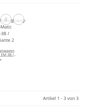
ngswagen
 EM-3B /
 2
*
Artikel 1 - 3 von 3