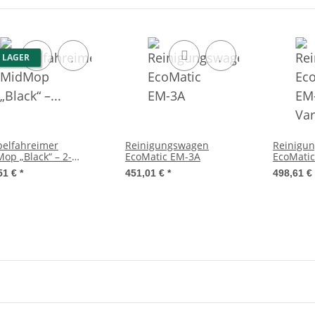
 LAGER
elfahreimer
Reinigungswagen
Reinigu
op „Black“ – 2-
EcoMatic EM-3A
EcoMatic
mer
Variante
51 €
*
451,01 €
*
498,61 €
igungssystem mit
se