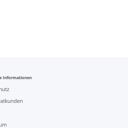
he Informationen
hutz
vatkunden
sum