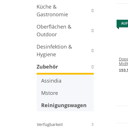
Küche &
Gastronomie
AUF
Oberflächen &
Outdoor
Desinfektion &
Hygiene
Dopp
MidM
Zubehör
Kam
153,
Rein
Pres
Assindia
Mstore
Reinigungswagen
Verfügbarkeit