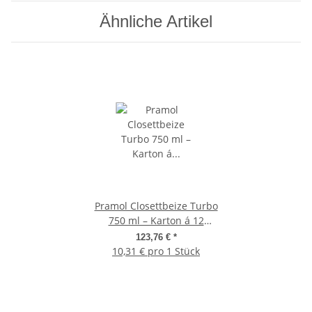
Ähnliche Artikel
Pramol Closettbeize Turbo
750 ml – Karton á 12
Flaschen
123,76 €
*
10,31 € pro 1 Stück