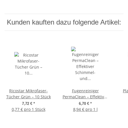
Kunden kauften dazu folgende Artikel:
Ricostar Mikrofaser-
Fugenreiniger
Pl
Tücher Grün – 10 Stück
PermaClean – Effektiver
Schimmel- und
Gebr
7,72 €
*
6,70 €
*
Schmutzentferner für
und 
0,77 € pro 1 Stück
8,94 € pro 1 l
Fugen
mit 