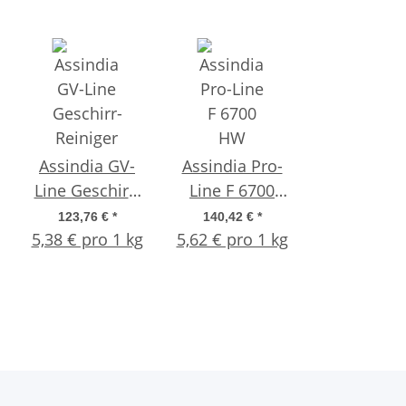
Assindia GV-
Assindia Pro-
Assindi
Line Geschirr-
Line F 6700
Grillex
Reiniger
HW Extra – 25
Krustenlö
123,76 €
*
140,42 €
*
46,41 €
*
5,38 € pro 1 kg
flüssig – 23 kg
5,62 € pro 1 kg
kg
Konzentrat
9,28 € pro 
Aktiv-Chlor
Liter Kanis
Spülmaschinenreiniger
für Gewerbe