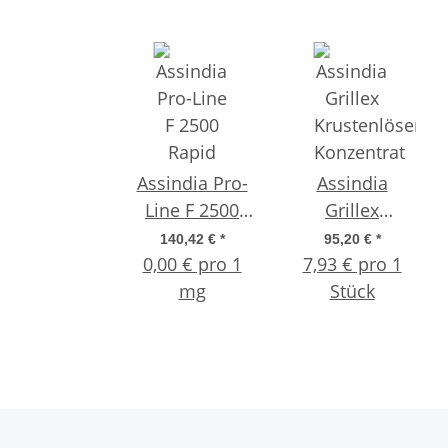
Assindia Pro-
Assindia
Line F 2500
Grillex
Rapid chlorfrei
Krustenlöser
140,42 €
*
95,20 €
*
0,00 € pro 1
– 25 kg
Konzentrat 500
7,93 € pro 1
mg
Stück
ml
Sprühflasche -
Karton á
Flaschen