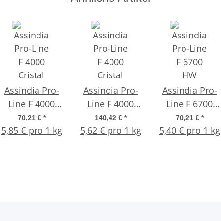
Assindia Pro-
Assindia Pro-
Assindia Pro-
Line F 4000
Line F 4000
Line F 6700
Cristal
Cristal
HW Extra – 13
70,21 €
*
140,42 €
*
70,21 €
*
5,85 € pro 1 kg
chlorfrei – 12
5,62 € pro 1 kg
chlorfrei – 25
5,40 € pro 1 kg
kg
kg Kanister
kg Kanister