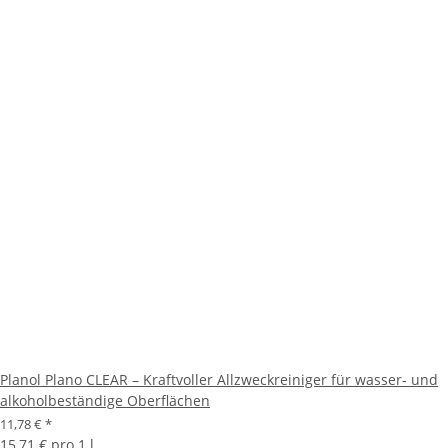
Planol Plano CLEAR – Kraftvoller Allzweckreiniger für wasser- und
alkoholbeständige Oberflächen
11,78 €
*
15,71 € pro 1 l