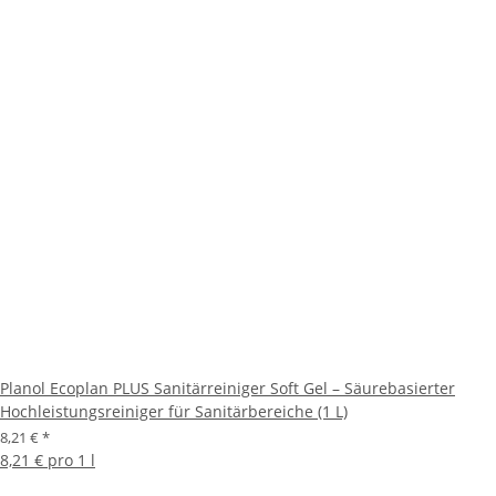
Planol Ecoplan PLUS Sanitärreiniger Soft Gel – Säurebasierter
Hochleistungsreiniger für Sanitärbereiche (1 L)
8,21 €
*
8,21 € pro 1 l