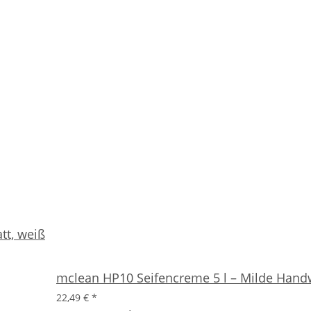
tt, weiß
mclean HP10 Seifencreme 5 l – Milde Hand
22,49 €
*