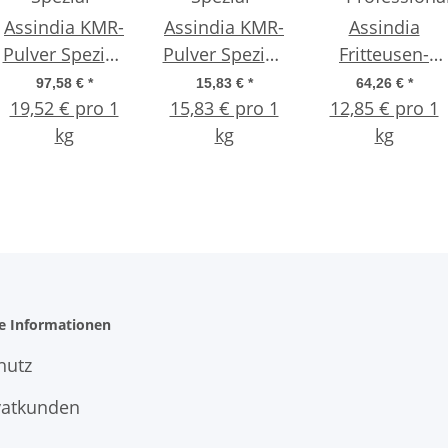
Assindia KMR-
Assindia KMR-
Assindia
Pulver Spezial-
Pulver Spezial-
Fritteusen-
Reiniger für
Reiniger für
Reiniger
97,58 €
*
15,83 €
*
64,26 €
*
19,52 € pro 1
Kaffee- &
15,83 € pro 1
Kaffee- &
Professional –
12,85 € pro 1
n
Espressomaschinen
kg
Espressomaschinen
kg
5 kg Eimer
kg
5 kg
1 kg
he Informationen
hutz
vatkunden