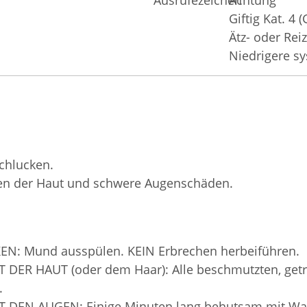
Achtung
Giftig Kat. 4
Ätz- oder Rei
Niedrigere s
chlucken.
gen der Haut und schwere Augenschäden.
EN: Mund ausspülen. KEIN Erbrechen herbeiführen.
 DER HAUT (oder dem Haar): Alle beschmutzten, getr
.
IT DEN AUGEN: Einige Minuten lang behutsam mit Wa