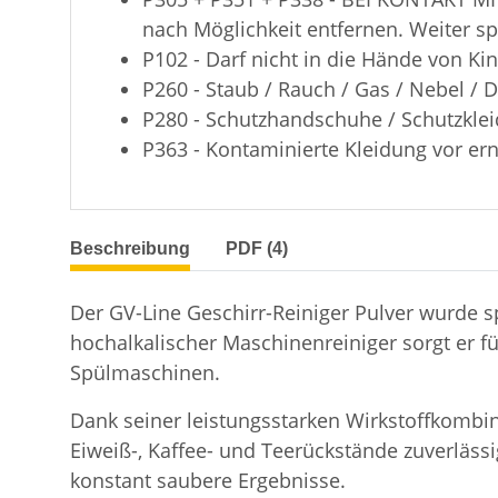
nach Möglichkeit entfernen. Weiter sp
P102 - Darf nicht in die Hände von Ki
P260 - Staub / Rauch / Gas / Nebel / 
P280 - Schutzhandschuhe / Schutzklei
P363 - Kontaminierte Kleidung vor e
weitere Registerkarten anzeigen
Beschreibung
PDF (4)
Der GV-Line Geschirr-Reiniger Pulver wurde s
hochalkalischer Maschinenreiniger sorgt er f
Spülmaschinen.
Dank seiner leistungsstarken Wirkstoffkombina
Eiweiß-, Kaffee- und Teerückstände zuverläss
konstant saubere Ergebnisse.