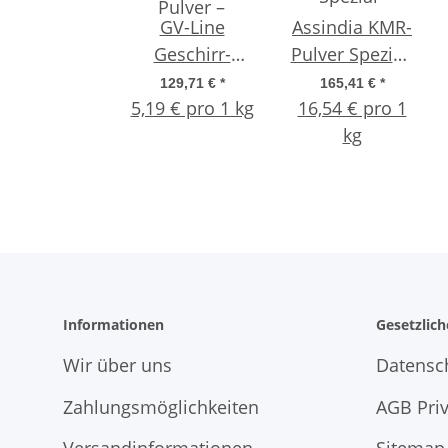
GV-Line
Assindia KMR-
Geschirr-
Pulver Spezial-
Reiniger Pulver
Reiniger für
129,71 €
*
165,41 €
*
5,19 € pro 1 kg
– 25 kg |
16,54 € pro 1
Kaffee- und
Hochalkalischer
Espressomaschine
kg
Profi-
10 kg
Maschinenreiniger
mit Aktiv-Chlor
Informationen
Gesetzlic
Wir über uns
Datensc
Zahlungsmöglichkeiten
AGB Pri
Versandinformationen
Sitemap