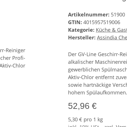
Artikelnummer:
51900
GTIN:
4015957519006
Kategorie:
Küche & Gas
Hersteller:
Assindia C
Der GV-Line Geschirr-Rein
alkalischer Maschinenrei
gewerblichen Spülmaschi
Aktiv-Chlor entfernt zuve
sowie hartnäckige Versc
hohem Spülaufkommen
52,96 €
5,30 € pro 1 kg