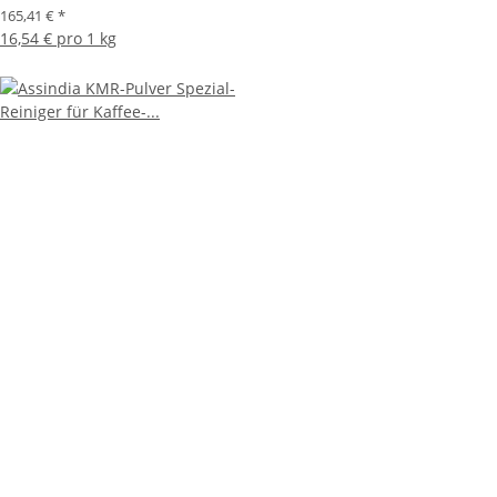
165,41 €
*
16,54 € pro 1 kg