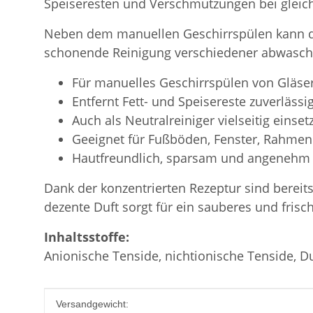
Speiseresten und Verschmutzungen bei gleichz
Neben dem manuellen Geschirrspülen kann das 
schonende Reinigung verschiedener abwaschb
Für manuelles Geschirrspülen von Gläser
Entfernt Fett- und Speisereste zuverlässi
Auch als Neutralreiniger vielseitig einset
Geeignet für Fußböden, Fenster, Rahmen
Hautfreundlich, sparsam und angenehm
Dank der konzentrierten Rezeptur sind bereit
dezente Duft sorgt für ein sauberes und fris
Inhaltsstoffe:
Anionische Tenside, nichtionische Tenside, Du
Produkteigenschaft
Wert
Versandgewicht: