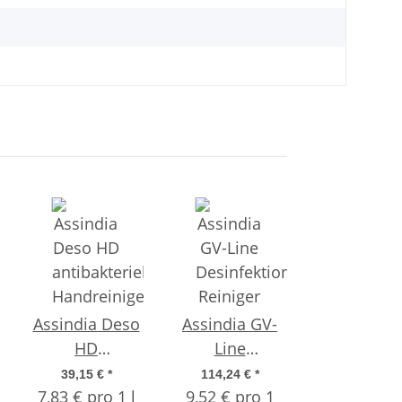
Assindia Deso
Assindia GV-
Assindia 
HD
Line
Kaffee- u
antibakterieller
Desinfektions-
Sahnemasc
39,15 €
*
114,24 €
*
9,45 €
*
Handreiniger –
7,83 € pro 1 l
Reiniger 1000
9,52 € pro 1
Spezialrein
9,45 € pro 