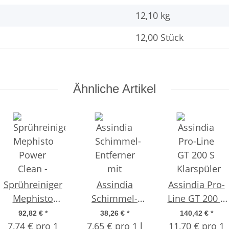
12,10
kg
12,00 Stück
Ähnliche Artikel
er
Sprühreiniger
Assindia
Assindia Pro-
Mephisto
Schimmel-
Line GT 200 S
Power Clean -
Entferner mit
Klarspüler 1
92,82 €
*
38,26 €
*
140,42 €
*
7,74 € pro 1
Karton á 12
Aktivchlor – 5
7,65 € pro 1 l
Liter - Karton á
11,70 € pro 1