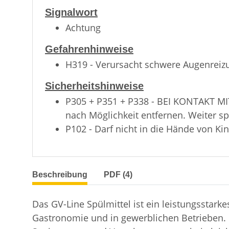
Signalwort
Achtung
Gefahrenhinweise
H319 - Verursacht schwere Augenreiz
Sicherheitshinweise
P305 + P351 + P338 - BEI KONTAKT M
nach Möglichkeit entfernen. Weiter sp
P102 - Darf nicht in die Hände von Ki
weitere Registerkarten anzeigen
Beschreibung
PDF (4)
Das GV-Line Spülmittel ist ein leistungsstarke
Gastronomie und in gewerblichen Betrieben. 