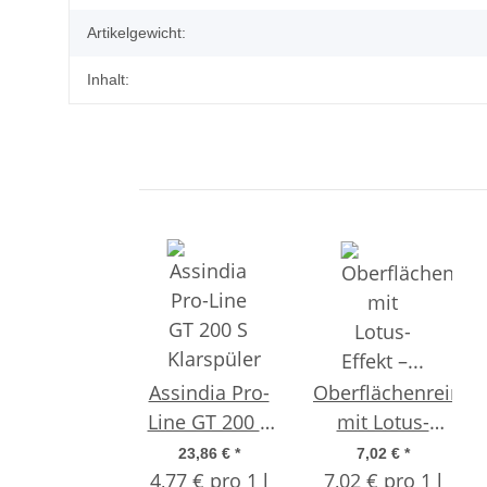
Artikelgewicht:
Inhalt:
Assindia Pro-
Oberflächenreinig
Line GT 200 S
mit Lotus-
Klarspüler - 5
Effekt –
23,86 €
*
7,02 €
*
4,77 € pro 1 l
Liter
7,02 € pro 1 l
Effektive