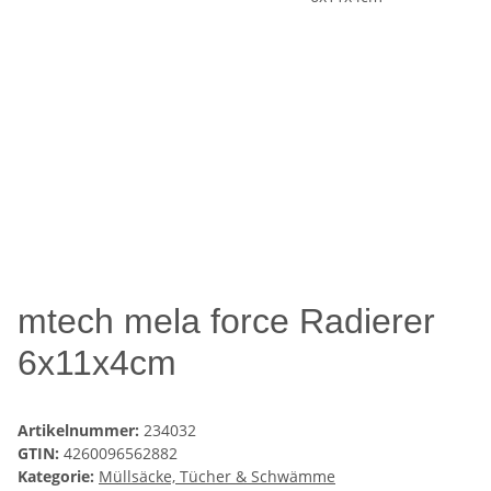
mtech mela force Radierer
6x11x4cm
Artikelnummer:
234032
GTIN:
4260096562882
Kategorie:
Müllsäcke, Tücher & Schwämme