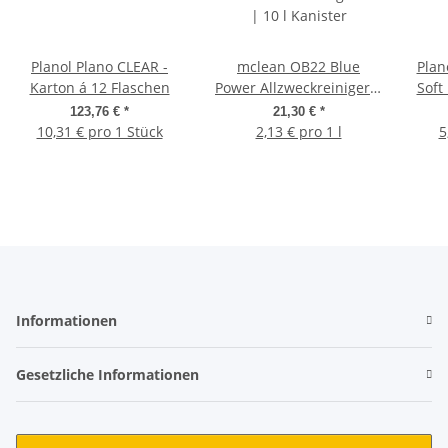
Planol Plano CLEAR -
mclean OB22 Blue
Plan
Karton á 12 Flaschen
Power Allzweckreiniger |
Soft 
10 l Kanister
123,76 €
*
21,30 €
*
10,31 € pro 1 Stück
2,13 € pro 1 l
5
Informationen
Gesetzliche Informationen